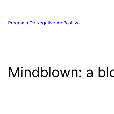
Pular
para
o
Programa Do Negativo Ao Positivo
conteúdo
Mindblown: a bl