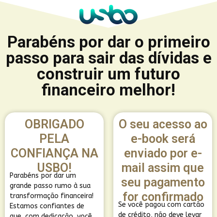
Parabéns por dar o primeiro
passo para sair das dívidas e
construir um futuro
financeiro melhor!
OBRIGADO
O seu acesso ao
PELA
e-book será
CONFIANÇA NA
enviado por e-
USBO!
mail assim que
Parabéns por dar um
seu pagamento
grande passo rumo à sua
for confirmado
transformação financeira!
Se você pagou com cartão
Estamos confiantes de
de crédito, não deve levar
que, com dedicação, você