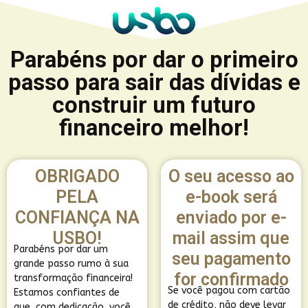
Parabéns por dar o primeiro
passo para sair das dívidas e
construir um futuro
financeiro melhor!
OBRIGADO
O seu acesso ao
PELA
e-book será
CONFIANÇA NA
enviado por e-
USBO!
mail assim que
Parabéns por dar um
seu pagamento
grande passo rumo à sua
for confirmado
transformação financeira!
Se você pagou com cartão
Estamos confiantes de
de crédito, não deve levar
que, com dedicação, você